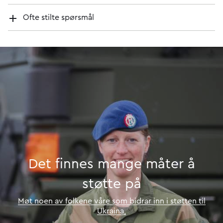
Ofte stilte spørsmål
Det
finnes
mange
måter
å
støtte
på
Møt noen av folkene våre som bidrar inn i støtten til
Ukraina,