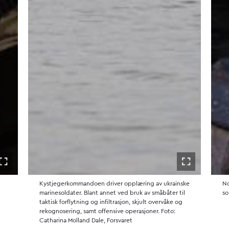
Åpne i fullskjerm
Åpne i fulls
Kystjegerkommandoen driver opplæring av ukrainske
No
marinesoldater. Blant annet ved bruk av småbåter til
so
taktisk forflytning og infiltrasjon, skjult overvåke og
rekognosering, samt offensive operasjoner. Foto:
Catharina Molland Dale, Forsvaret