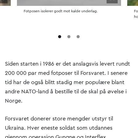
Åpne i fullskjerm
Åpne i fulls
Fotposen isolerer godt mot kalde underlag.
Fo
ho
Siden starten i 1986 er det anslagsvis levert rundt
200 000 par med fotposer til Forsvaret. I senere
tid har de også blitt stadig mer populære blant
andre NATO-land å bestille til de skal på øvelse i
Norge.
Forsvaret donerer store mengder utstyr til
Ukraina. Hver eneste soldat som utdannes
gjennom operasjon Gungne og Interflex,