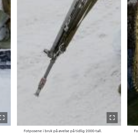
Åpne i fullskjerm
Åpne i fulls
Fotposene i bruk på øvelse på tidlig 2000-tall.
Fo