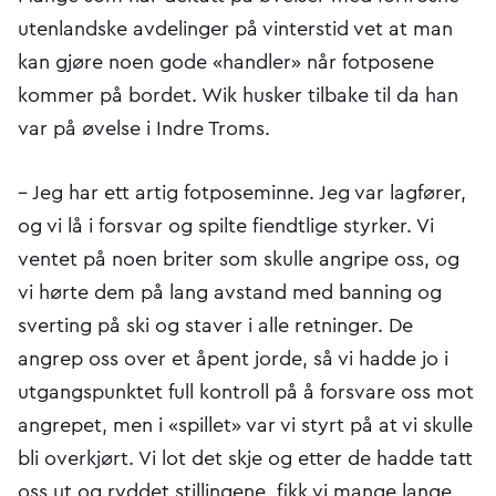
utenlandske avdelinger på vinterstid vet at man
kan gjøre noen gode «handler» når fotposene
kommer på bordet. Wik husker tilbake til da han
var på øvelse i Indre Troms.
– Jeg har ett artig fotposeminne. Jeg var lagfører,
og vi lå i forsvar og spilte fiendtlige styrker. Vi
ventet på noen briter som skulle angripe oss, og
vi hørte dem på lang avstand med banning og
sverting på ski og staver i alle retninger. De
angrep oss over et åpent jorde, så vi hadde jo i
utgangspunktet full kontroll på å forsvare oss mot
angrepet, men i «spillet» var vi styrt på at vi skulle
bli overkjørt. Vi lot det skje og etter de hadde tatt
oss ut og ryddet stillingene, fikk vi mange lange