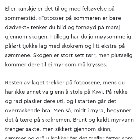
Eller kanskje er det til og med feltøvelse på
sommerstid. «Fotposer på sommeren er bare
dødvekt» tenker du blid og fornøyd på marsj
gjennom skogen. I tillegg har du jo møysommelig
påført tjukke lag med skokrem og litt ekstra på
sømmene. Skogen er stort sett tørr, men plutselig
kommer dere til ei myr som må krysses.
Resten av laget trekker på fotposene, mens du
har ikke annet valg enn å stole på Kiwi. På rekke
og rad plasker dere uti, og i starten går det
overraskende bra. Men så, midt i myra, begynner
det å tære på skokremen. Brunt og kaldt myrvann
trenger sakte, men sikkert gjennom skinn,
sømmer og grå ullsokker før det treffer føtter som