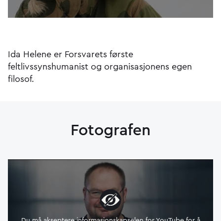
Ida Helene er Forsvarets første
feltlivssynshumanist og organisasjonens egen
filosof.
Fotografen
Du må akseptere informasjonskapselen for YouTube for å