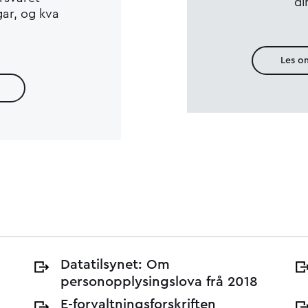
di
ar, og kva
.
Les o
Datatilsynet: Om
personopplysingslova frå 2018
E-forvaltningsforskriften