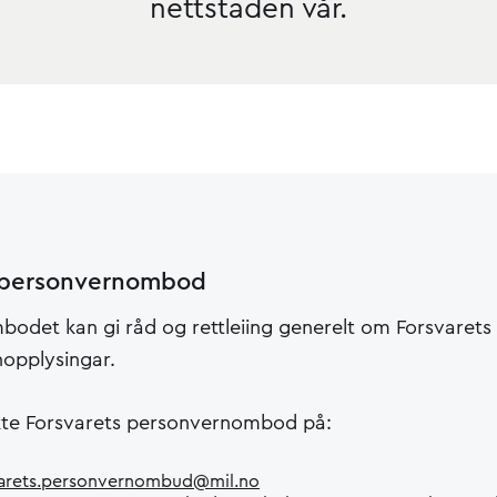
nettstaden vår.
s personvernombod
odet kan gi råd og rettleiing generelt om Forsvaret
nopplysingar.
kte Forsvarets personvernombod på:
varets.personvernombud@mil.no