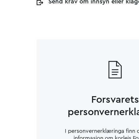
Send krav om innsyn eller klag
Forsvarets
personvernerkl
I personvernerklæringa finn 
informasjon om korleis Fo