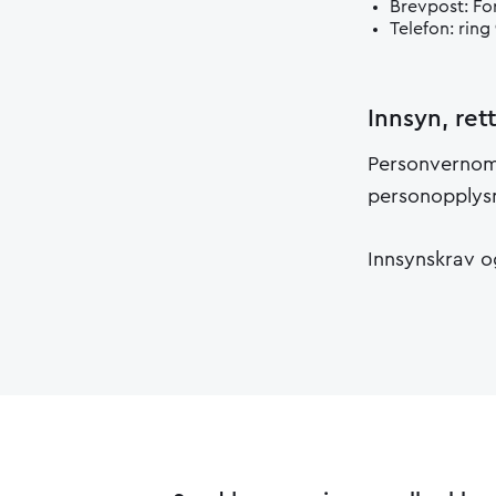
Brevpost: Fo
Telefon: ring
Innsyn, ret
Personvernombo
personopplysn
Innsynskrav o