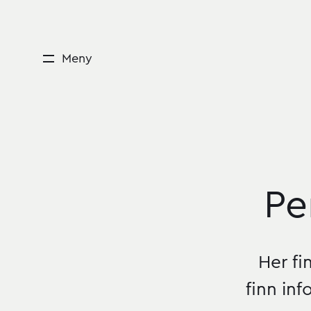
Meny
Pe
Personvern i Fors
Her fi
finn in