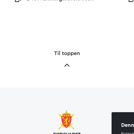
Til toppen
Denn
Forsva