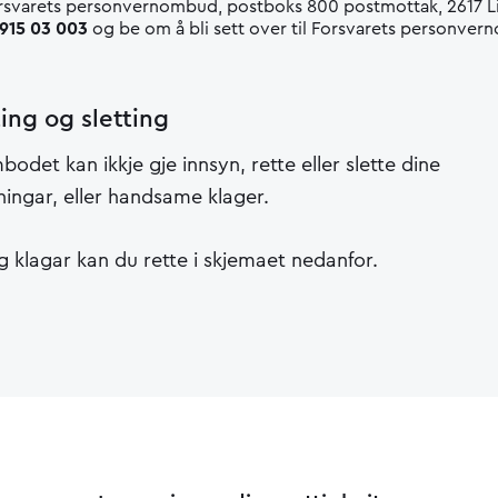
rsvarets personvernombud, postboks 800 postmottak, 2617 
915 03 003
og be om å bli sett over til Forsvarets personve
ting og sletting
det kan ikkje gje innsyn, rette eller slette dine
ingar, eller handsame klager.
g klagar kan du rette i skjemaet nedanfor.