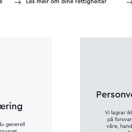
e
Les meir om dine rettigheitar
Personv
æring
Vi lagrar 
på forsva
du generell
våre, han
rsvaret