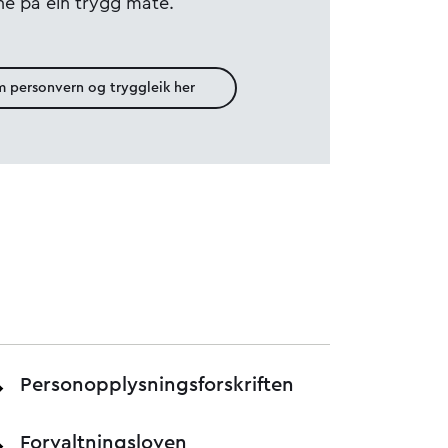
ne på ein trygg måte.
m personvern og tryggleik her
Personopplysningsforskriften
Forvaltningsloven