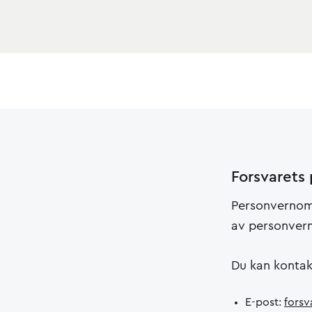
Forsvaret
Personvernomb
av personver
Du kan konta
E-post:
fors