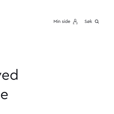
Min side
Søk
ved
le