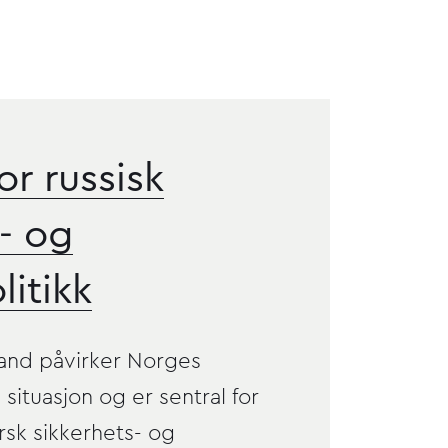
 høgskole
r russisk
- og
litikk
land påvirker Norges
 situasjon og er sentral for
rsk sikkerhets- og