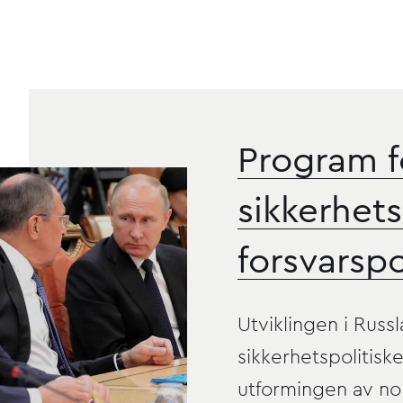
r ved Forsvarets
Program fo
sikkerhets
forsvarspo
Utviklingen i Russ
sikkerhetspolitiske
utformingen av no