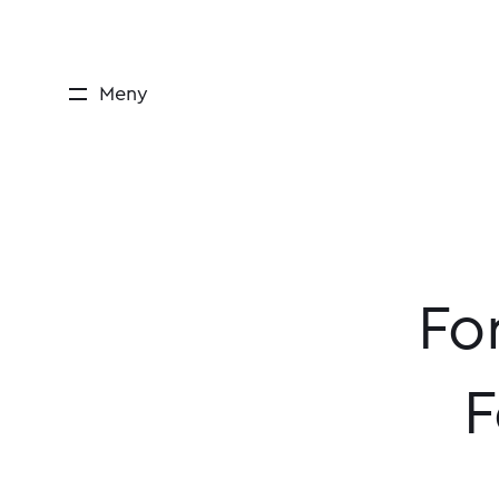
Meny
Fo
F