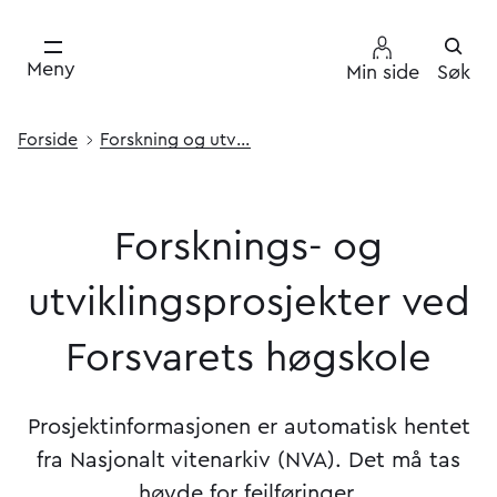
Meny
Min side
Søk
Forside
Forskning og utvikling
Forsknings-
og
utviklingsprosjekter
ved
Forsvarets
høgskole
Forsknings- og utviklingsp
Prosjektinformasjonen er automatisk hentet
fra Nasjonalt vitenarkiv (NVA). Det må tas
høyde for feilføringer.