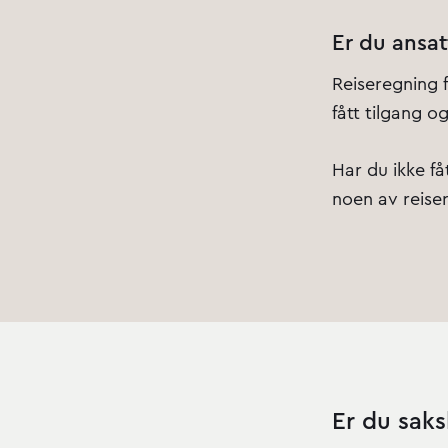
Er du ansat
Reiseregning f
fått tilgang o
Har du ikke få
noen av reise
Er du sak