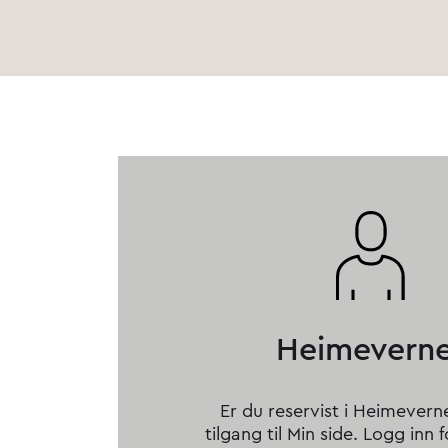
Heimevern
Er du reservist i Heimevern
tilgang til Min side. Logg inn f