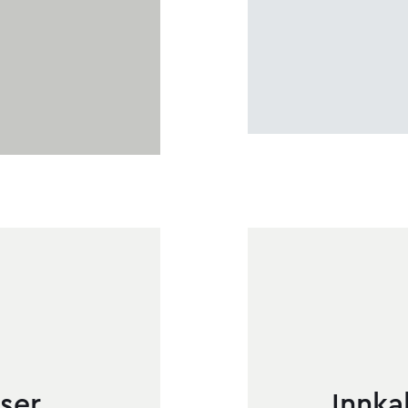
ser
Innka