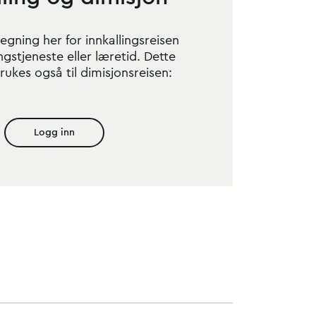
regning her for innkallings­reisen
ngs­tjeneste eller læretid. Dette
ukes også til dimisjons­reisen:
Logg inn