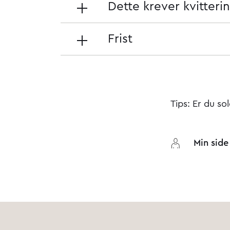
Dette krever kvitteri
Frist
Tips: Er du so
Min side