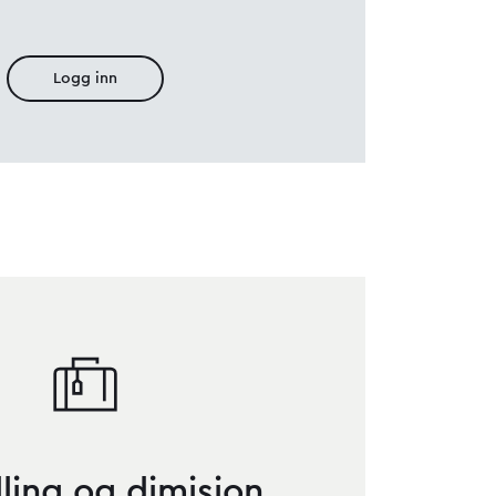
Logg inn
lling og dimisjon