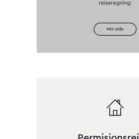
reiseregning:
Min side
Permisjonsrei