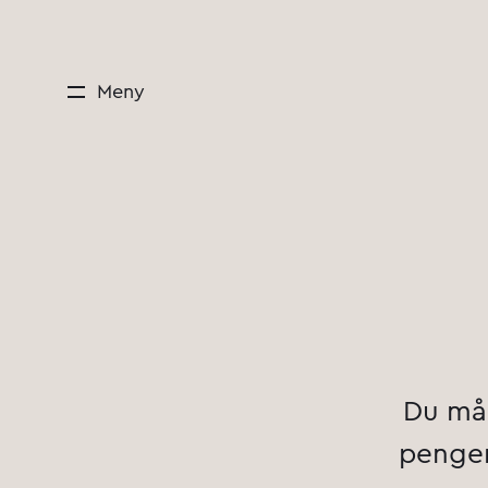
Meny
Reiseregning
Du må 
penger