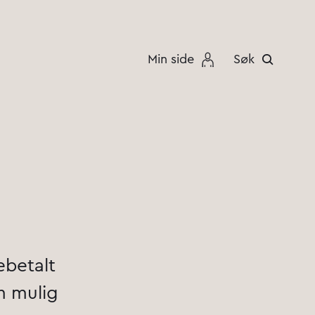
Min side
Søk
ebetalt
m mulig