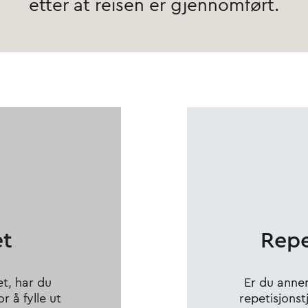
etter at reisen er gjennomført.
et
Repe
et, har du
Er du anne
or å fylle ut
repetisjonstj