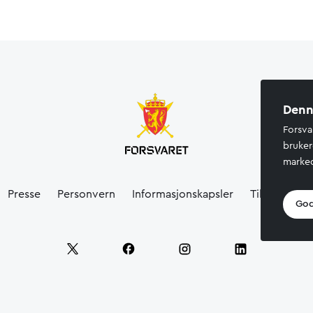
Denn
Forsva
bruker
marked
Presse
Personvern
Informasjonskapsler
Tilgjengelig
God