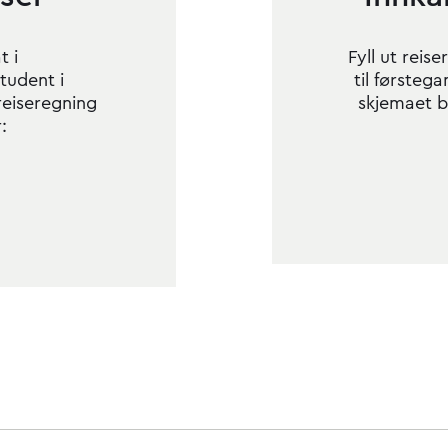
t i
Fyll ut reise
tudent i
til førstega
 reiseregning
skjemaet br
: