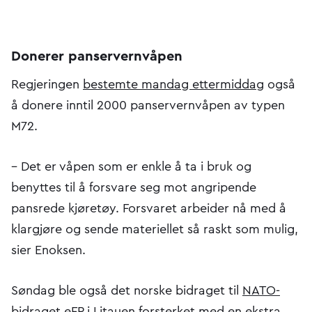
Donerer panservernvåpen
Regjeringen
bestemte mandag ettermiddag
også
å donere inntil 2000 panservernvåpen av typen
M72.
– Det er våpen som er enkle å ta i bruk og
benyttes til å forsvare seg mot angripende
pansrede kjøretøy. Forsvaret arbeider nå med å
klargjøre og sende materiellet så raskt som mulig,
sier Enoksen.
Søndag ble også det norske bidraget til
NATO-
bidraget eFP i Litauen
forsterket med en ekstra