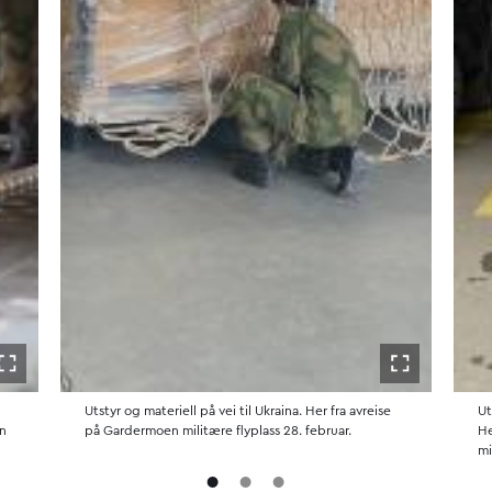
Åpne i fullskjerm
Åpne i fulls
Utstyr og materiell på vei til Ukraina. Her fra avreise
Ut
en
på Gardermoen militære flyplass 28. februar.
He
mi