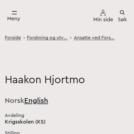
Meny
Min side
Søk
Forside
Forskning og utvikling
Ansatte ved Forsvarets høgskole
Haakon Hjortmo
Norsk
English
Avdeling
Krigsskolen (KS)
Stilling