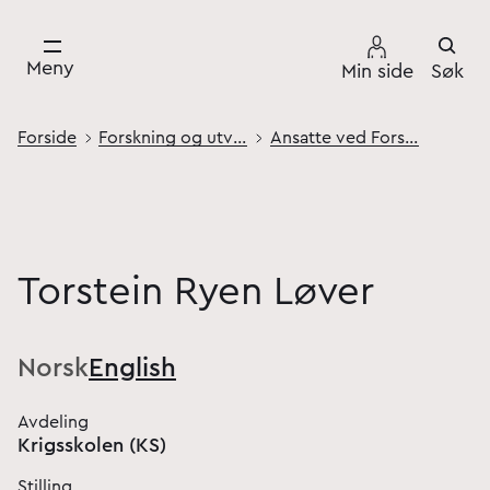
Meny
Min side
Søk
Forside
Forskning og utvikling
Ansatte ved Forsvarets høgskole
Torstein Ryen Løver
Norsk
English
Avdeling
Krigsskolen (KS)
Stilling