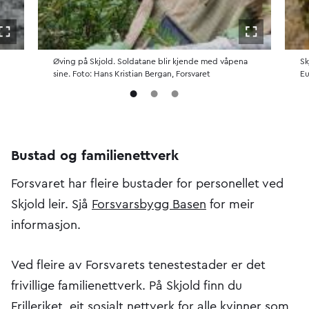
Åpne i fullskjerm
Åpne i fulls
Øving på Skjold. Soldatane blir kjende med våpena
Sk
sine. Foto: Hans Kristian Bergan, Forsvaret
Eu
Bustad og familienettverk
Forsvaret har fleire bustader for personellet ved
Skjold leir. Sjå
Forsvarsbygg Basen
for meir
informasjon.
Ved fleire av Forsvarets tenestestader er det
frivillige familienettverk. På Skjold finn du
Frilleriket, eit sosialt nettverk for alle kvinner som