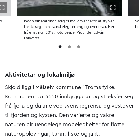
Åpne i fullskjerm
Åpne i fulls
nd
Ingeniørbataljonen sørgjer mellom anna for at styrkar
So
kan ta seg fram i vanskeleg terreng og over elvar. Her
be
frå ei øving i 2018. Foto: Jesper Vigander Edwin,
Forsvaret
Aktivitetar og lokalmiljø
​Skjold ligg i Målselv kommune i Troms fylke.
Kommunen har 6650 innbyggarar og strekkjer seg
frå fjella og dalane ved svenskegrensa og vestover
til fjorden og kysten. Den varierte og vakre
naturen gir uendelege mogelegheiter for flotte
naturopplevingar, turar, fiske og jakt.