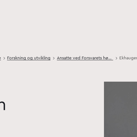
e
Forskning og utvikling
Ansatte ved Forsvarets høgskole
Ekhauge
n