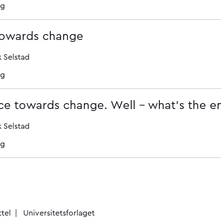
ag
 towards change
 Selstad
ag
ance towards change. Well – what's the 
 Selstad
ag
ttel
Universitetsforlaget