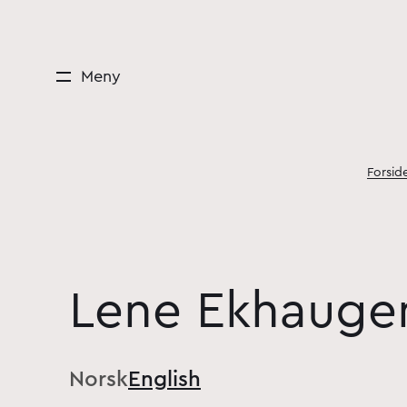
Meny
Forsid
Lene Ekhauge
Norsk
English