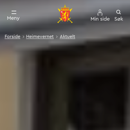
Derfor skal Heimevernet
Meny
Min side
Søk
Forside
Heimevernet
Aktuelt