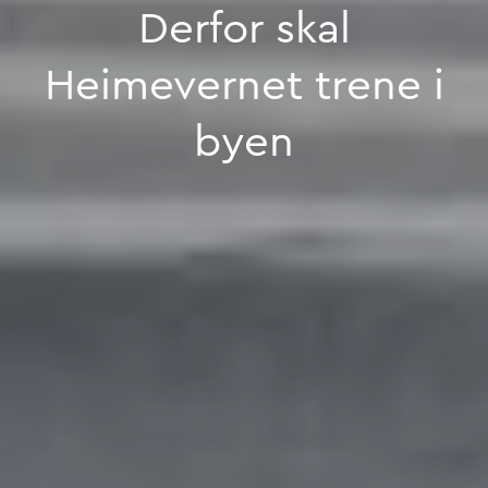
Derfor
skal
Heimevernet
trene
i
byen