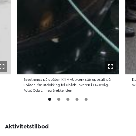
Åpne i fullskjerm
Åpne i fulls
Besetninga på ubåten KNM «Utvær» står oppstilt på
Ka
ubåten, før utdokking frå ubåtbunkeren i Laksevåg.
sk
Foto: Oda Linnea Brekke Iden
Aktivitetstilbod