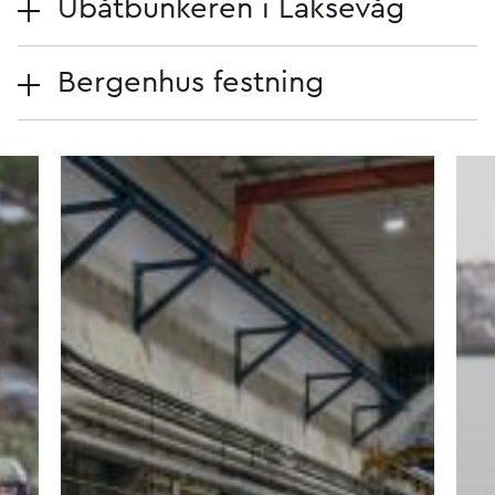
Ubåtbunkeren i Laksevåg
Bergenhus festning