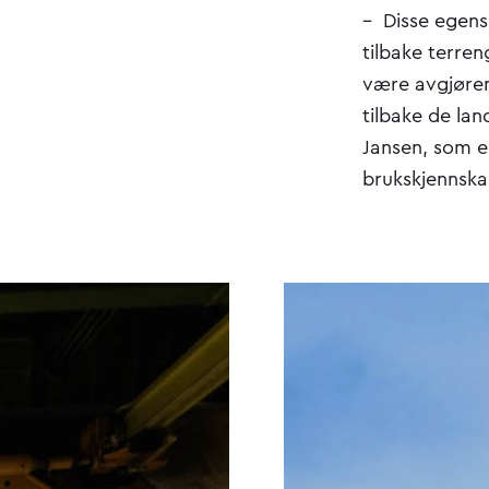
– Disse egensk
tilbake terren
være avgjøren
tilbake de la
Jansen, som e
brukskjennska