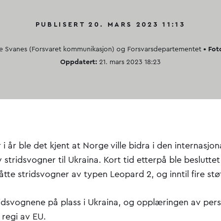
PUBLISERT 20. MARS 2023 11:13
 Svanes (Forsvaret kommunikasjon)
og
Forsvarsdepartementet
• Fot
Oppdatert:
21. mars 2023 18:23
 i år ble det kjent at Norge ville bidra i den internasjon
stridsvogner til Ukraina. Kort tid etterpå ble beslutte
åtte stridsvogner av typen Leopard 2, og inntil fire stø
idsvognene på plass i Ukraina, og opplæringen av perso
i regi av EU.