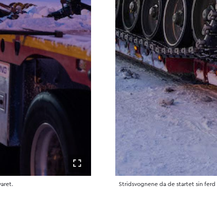
Åpne i fullskjerm
varet.
Stridsvognene da de startet sin ferd 