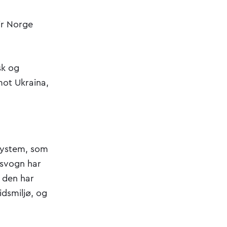
gir Norge
sk og
mot Ukraina,
esystem, som
dsvogn har
, den har
idsmiljø, og