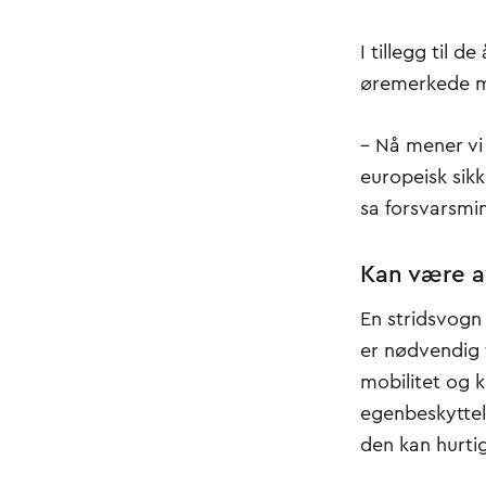
I tillegg til 
øremerkede mi
– Nå mener vi 
europeisk sik
sa forsvarsmin
Kan være av
En stridsvogn 
er nødvendig f
mobilitet og k
egenbeskyttels
den kan hurti