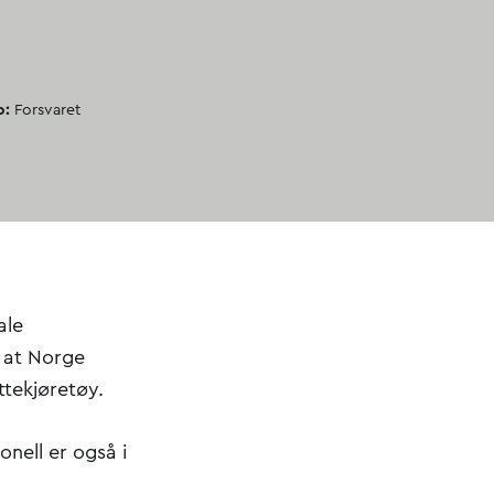
o:
Forsvaret
ale
t at Norge
ttekjøretøy.
nell er også i