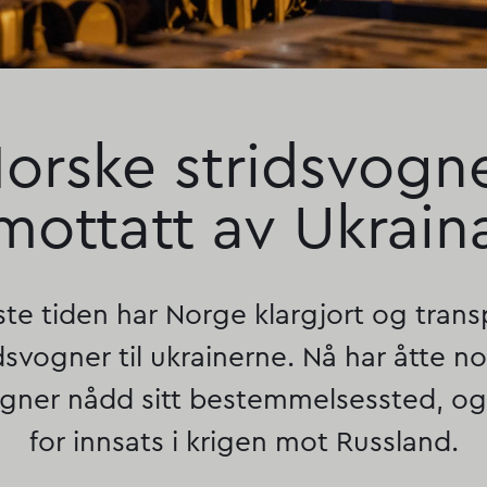
orske stridsvogn
mottatt av Ukrain
ste tiden har Norge klargjort og trans
dsvogner til ukrainerne. Nå har åtte n
ogner nådd sitt bestemmelsessted, og 
for innsats i krigen mot Russland.