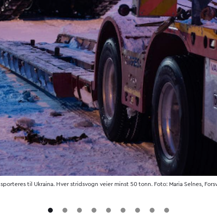
nsporteres til Ukraina. Hver stridsvogn veier minst 50 tonn. Foto: Maria Selnes, Fors