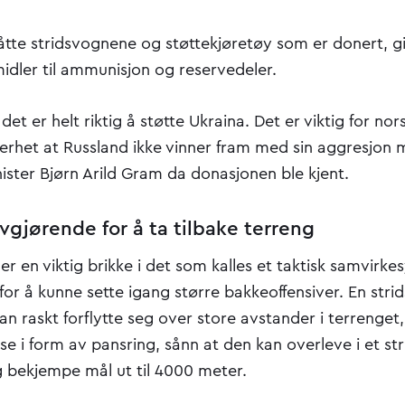
de åtte stridsvognene og støttekjøretøy som er donert, 
dler til ammunisjon og reservedeler.
det er helt riktig å støtte Ukraina. Det er viktig for nor
kerhet at Russland ikke vinner fram med sin aggresjon 
ister Bjørn Arild Gram da donasjonen ble kjent.
gjørende for å ta tilbake terreng
er en viktig brikke i det som kalles et taktisk samvirk
or å kunne sette igang større bakkeoffensiver. En stri
an raskt forflytte seg over store avstander i terrenget
e i form av pansring, sånn at den kan overleve i et str
g bekjempe mål ut til 4000 meter.