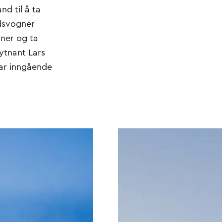
nd til å ta
idsvogner
oner og ta
ytnant Lars
har inngående