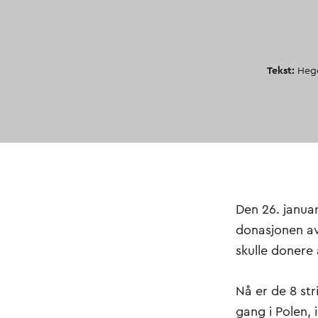
Tekst:
Hege
Den 26. januar
donasjonen av 
skulle donere 
Nå er de 8 str
gang i Polen, 