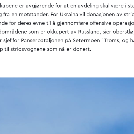
apene er avgjørende for at en avdeling skal være i sta
g fra en motstander. For Ukraina vil donasjonen av str
de for deres evne til å gjennomføre offensive operasj
ndområdene som er okkupert av Russland, sier oberstlø
r sjef for Panserbataljonen på Setermoen i Troms, og 
p til stridsvognene som nå er donert.