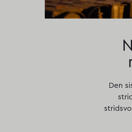
N
Den si
stri
stridsv