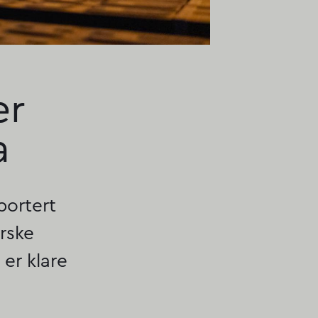
er
a
portert
orske
er klare