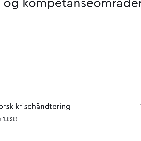
lt og kompetanseområde
norsk krisehåndtering
n (LKSK)