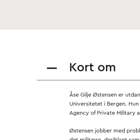
Kort om
Åse Gilje Østensen er utdan
Universitetet i Bergen. Hun
Agency of Private Military
Østensen jobber med proble
det militære, deriblant sam