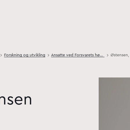
Forskning og utvikling
Ansatte ved Forsvarets høgskole
Østensen, 
ensen