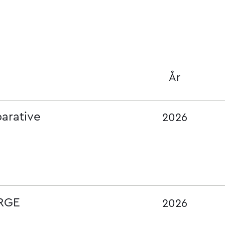
År
parative
2026
RGE
2026