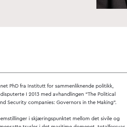
net PhD fra Institutt for sammenliknende politikk,
 disputerte I 2013 med avhandlingen “The Political
 and Security companies: Governors in the Making”.
mstillinger i skjæringspunktet mellom det sivile og
mensatte trusler i det maritime domenet, totalforsvar