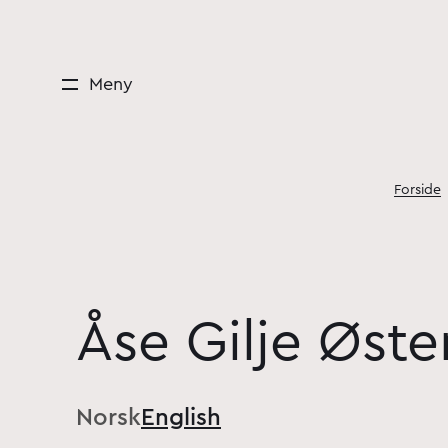
Meny
Forside
Åse Gilje Øst
Norsk
English