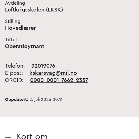
Avdeling
Luftkrigsskolen (LKSK)
Stilling
Hovedlærer
Tittel
Oberstløytnant
Telefon:
92019076
E-post:
kskarsvag@mil.no
ORCID:
0000-0001-7662-2357
Oppdatert:
2. juli 2026 00:11
Kort om