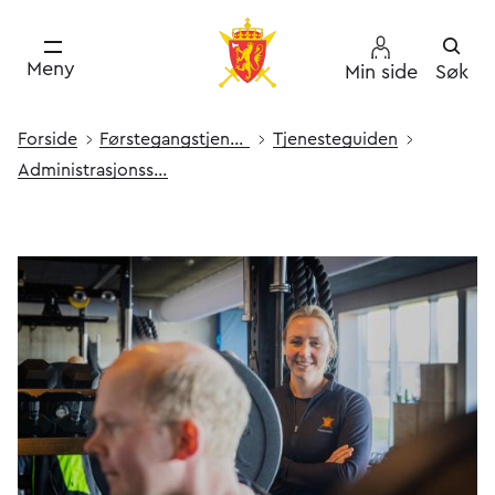
Meny
Min side
Søk
Forside
Førstegang­s­­tjeneste
Tjenesteguiden
Administrasjons­soldat