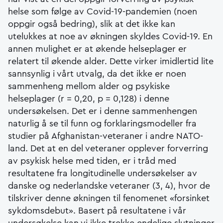
helse som følge av Covid-19-pandemien (noen
oppgir også bedring), slik at det ikke kan
utelukkes at noe av økningen skyldes Covid-19. En
annen mulighet er at økende helseplager er
relatert til økende alder. Dette virker imidlertid lite
sannsynlig i vårt utvalg, da det ikke er noen
sammenheng mellom alder og psykiske
helseplager (r = 0,20, p = 0,128) i denne
undersøkelsen. Det er i denne sammenhengen
naturlig å se til funn og forklaringsmodeller fra
studier på Afghanistan-veteraner i andre NATO-
land. Det at en del veteraner opplever forverring
av psykisk helse med tiden, er i tråd med
resultatene fra longitudinelle undersøkelser av
danske og nederlandske veteraner (3, 4), hvor de
tilskriver denne økningen til fenomenet «forsinket
sykdomsdebut». Basert på resultatene i vår