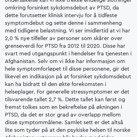
undersøkelse kan vi ikke trekke endelige slutninger
omkring forsinket sykdomsdebut av PTSD, da
dette forutsetter klinisk intervju for å tidfeste
symptomdebut og sette denne i sammenheng
med tidligere belastning. Vi ser imidlertid at vi har
2,0 % nye tilfeller av personer som skårer over
grenseverdi for PTSD fra 2012 til 2020. Disse har
svart med utgangspunkt i hendelser fra tjenesten i
Afghanistan. Selv om vi ikke har informasjon om
hele symptomforløpet til disse personene, gir det
likevel en indikasjon på at forsinket sykdomsdebut
kan ha bidratt til den økte forekomsten i
helseplager. For generelle stressymptomer er det
tilsvarende tallet 2,7 %. Dette tallet kan først og
fremst tolkes som en bekreftelse på økningen i
PTSD, da det er stor grad av overlapp mellom
disse symptommålene. Samlet sett er det altså
lite som tyder på at den psykiske helsen til norske