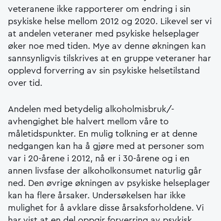
veteranene ikke rapporterer om endring i sin
psykiske helse mellom 2012 og 2020. Likevel ser vi
at andelen veteraner med psykiske helseplager
øker noe med tiden. Mye av denne økningen kan
sannsynligvis tilskrives at en gruppe veteraner har
opplevd forverring av sin psykiske helsetilstand
over tid.
Andelen med betydelig alkoholmisbruk/-
avhengighet ble halvert mellom våre to
måletidspunkter. En mulig tolkning er at denne
nedgangen kan ha å gjøre med at personer som
var i 20-årene i 2012, nå er i 30-årene og i en
annen livsfase der alkoholkonsumet naturlig går
ned. Den øvrige økningen av psykiske helseplager
kan ha flere årsaker. Undersøkelsen har ikke
mulighet for å avklare disse årsaksforholdene. Vi
har vist at en del oppgir forverring av psykisk