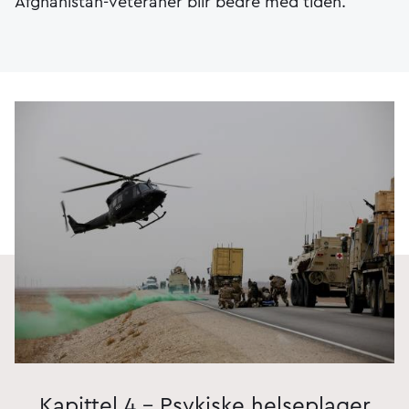
Afghanistan-veteraner blir bedre med tiden.
Kapittel 4 - Psykiske helseplager