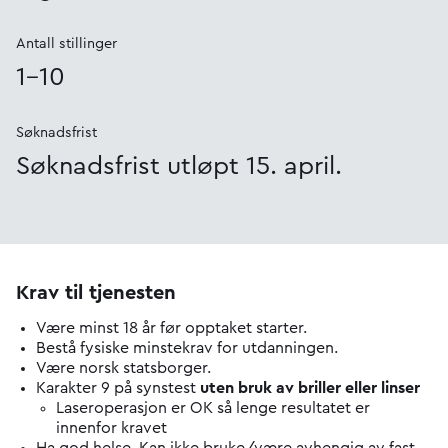
Antall stillinger
1-10
Søknadsfrist
Søknadsfrist utløpt 15. april.
Krav til tjenesten
Være minst 18 år før opptaket starter.
Bestå fysiske minstekrav for utdanningen.
Være norsk statsborger.
Karakter 9 på synstest
uten bruk av briller eller linser
Laseroperasjon er OK så lenge resultatet er
innenfor kravet
Ha god helse. Kan ikke bruke/være avhengig av fast