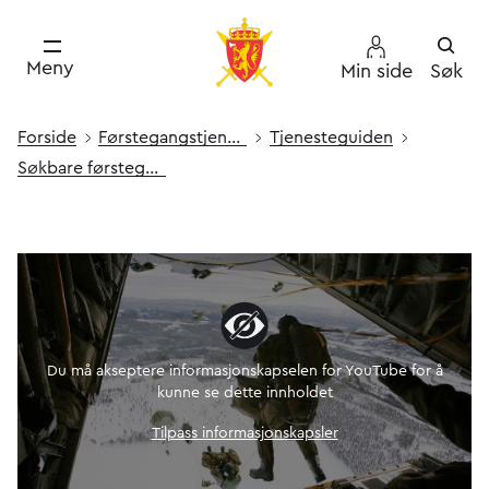
Meny
Min side
Søk
Forside
Førstegang­s­­tjeneste
Tjenesteguiden
Søkbare førstegangs­tjenester
Du må akseptere informasjonskapselen for YouTube for å
kunne se dette innholdet
Tilpass informasjonskapsler