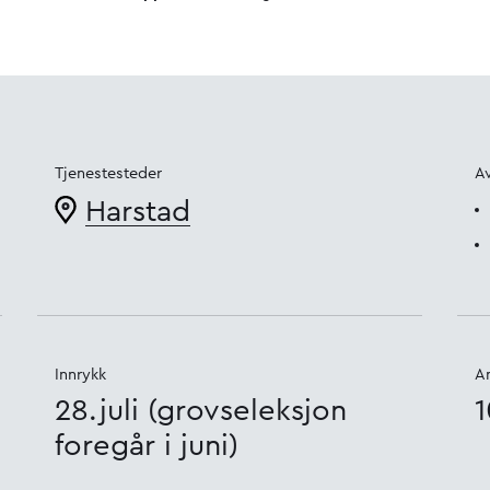
Tjenestesteder
A
Harstad
Innrykk
An
28.juli (grovseleksjon
1
foregår i juni)