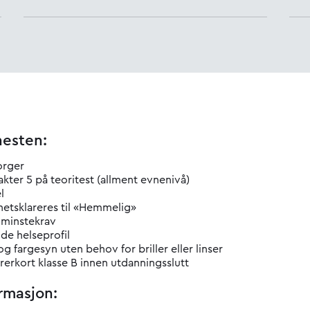
enesten:
orger
kter 5 på teoritest (allment evnenivå)
l
hetsklareres til «Hemmelig»
 minstekrav
nde helseprofil
g fargesyn uten behov for briller eller linser
ørerkort klasse B innen utdanningsslutt
rmasjon: