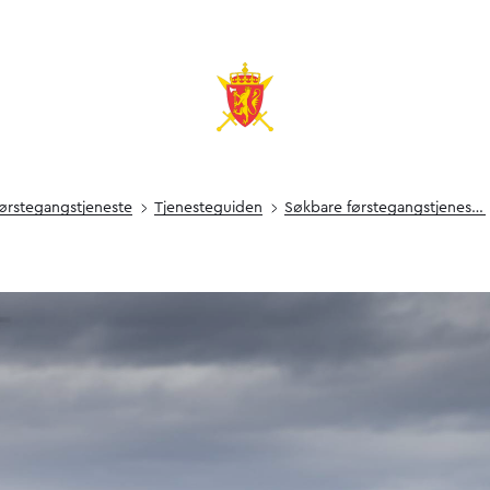
ørstegang­s­­tjeneste
Tjenesteguiden
Søkbare førstegangs­tjenester