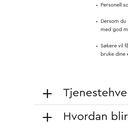
Personell s
Dersom du s
med god ma
Søkere vil 
bruke dine 
Tjenestehve
Hvordan blir