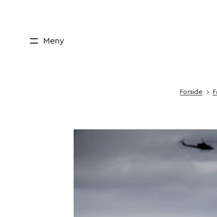
Meny
Forside
F