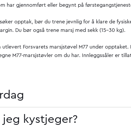
om har gjennomført eller begynt på førstegangstjenest
øker opptak, bør du trene jevnlig for å klare de fysis
rgin. Du bør også trene marsj med sekk (15–30 kg).
få utlevert Forsvarets marsjstøvel M77 under opptaket.
egne M77-marsjstøvler om du har. Innleggssåler er tillat
rdag
 jeg kystjeger?