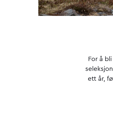
For å b
seleksjo
ett år, f