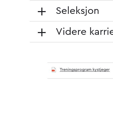
Seleksjon
Videre karri
Dokumenttittel
Tema
Organisasjonsenhet
Dato
Filstørrelse
Treningsprogram kystjeger