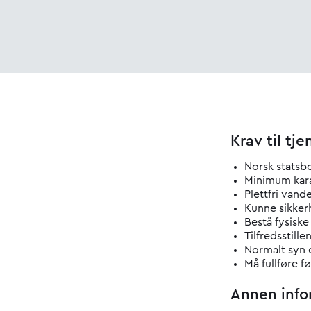
Krav til tj
Norsk statsb
Minimum kara
Plettfri vande
Kunne sikker
Bestå fysiske
Tilfredsstille
Normalt syn o
Må fullføre f
Annen info