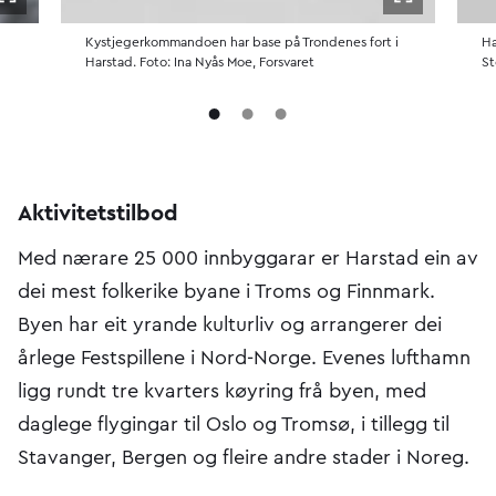
Åpne i fullskjerm
Åpne i fulls
Kystjegerkommandoen har base på Trondenes fort i
Hæ
Harstad. Foto: Ina Nyås Moe, Forsvaret
St
Aktivitetstilbod
Med nærare 25 000 innbyggarar er Harstad ein av
dei mest folkerike byane i Troms og Finnmark.
Byen har eit yrande kulturliv og arrangerer dei
årlege Festspillene i Nord-Norge. Evenes lufthamn
ligg rundt tre kvarters køyring frå byen, med
daglege flygingar til Oslo og Tromsø, i tillegg til
Stavanger, Bergen og fleire andre stader i Noreg.