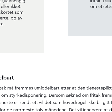
ret (uavhengig
fritak. I sl
ller ikke).
om utsette
skortet som
nerte, og av
te.
lbart
tak må fremmes umiddelbart etter at den tjenesteplikt
l om styrkedisponering. Dersom søknad om fritak frem
tjeneste er sendt ut, vil det som hovedregel ikke bli gitt f
nfor de nærmeste tolv månedene. Det vil innebære at 