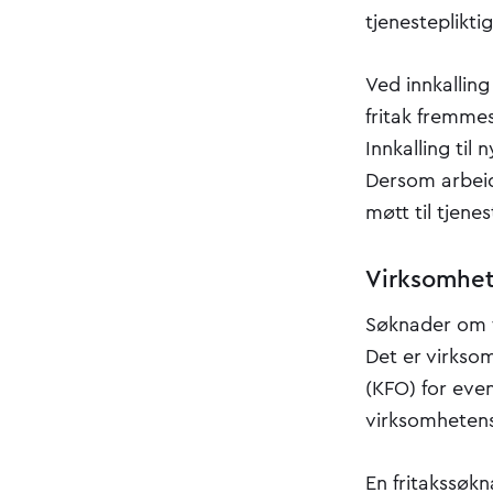
tjenesteplikti
Ved innkalling
fritak fremmes
Innkalling til
Dersom arbeid
møtt til tjene
Virksomhet
Søknader om fr
Det er virkso
(KFO) for eve
virksomhetens 
En fritakssøkn