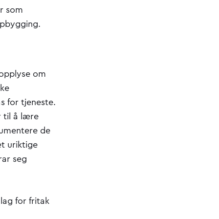
er som
oppbygging.
 opplyse om
lke
 for tjeneste.
til å lære
kumentere de
t uriktige
rar seg
ag for fritak