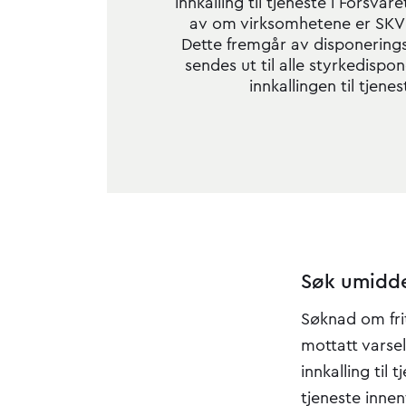
innkalling til tjeneste i Forsva
av om virksomhetene er SKV e
Dette fremgår av disponering
sendes ut til alle styrkedispo
innkallingen til tjenes
Søk umidde
Søknad om fri
mottatt varse
innkalling til 
tjeneste inne