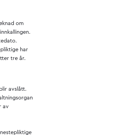
 søknad om
innkallingen.
tedato.
pliktige har
ter tre år.
ir avslått.
altningsorgan
r av
nestepliktige