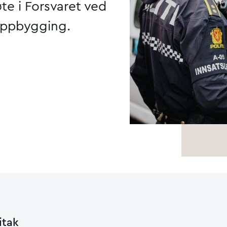
te i Forsvaret ved
eoppbygging.
ritak