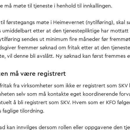
ge må møte til tjeneste i henhold til innkallingen.
 til førstegangs møte i Heimevernet (nytilføring), skal
 umiddelbart etter at den tjenestepliktige har mottatt 
 nytilføring sendes ut minimum fire måneder før fremmø
sgiver fremmer søknad om fritak etter at den tjeneste
ste, vil denne bli avslått. Ny søknad kan først fremmes et
en må være registrert
itak fra virksomheter som ikke er registrert som SKV bl
mheten selv som må kontakte eget koordinerende forv
ntuelt å bli registrert som SKV. Hvem som er KFO følge
faglige tilordning.
ad kan innvilges dersom rollen eller oppgavene den tje