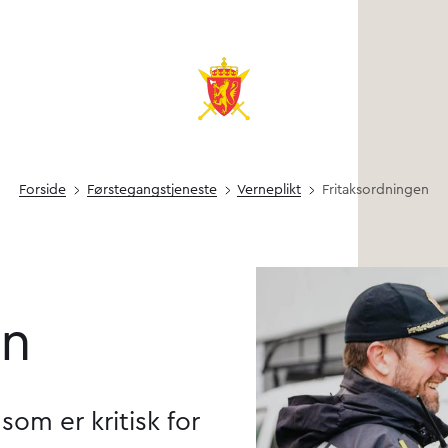
Forside
Førstegang­s­­tjeneste
Verneplikt
Fritaks­ordningen
en
om er kritisk for