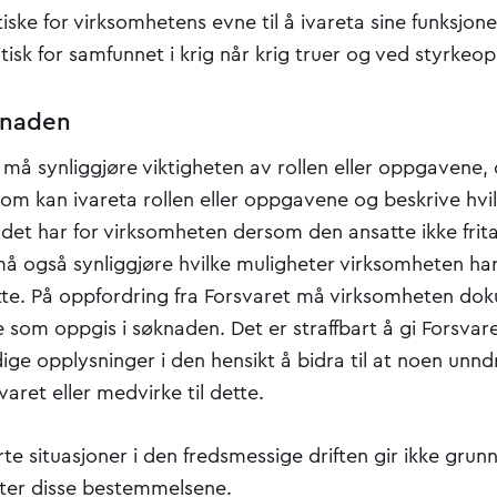
itiske for virksomhetens evne til å ivareta sine funksjon
tisk for samfunnet i krig når krig truer og ved styrke
øknaden
må synliggjøre viktigheten av rollen eller oppgavene,
som kan ivareta rollen eller oppgavene og beskrive hvi
et har for virksomheten dersom den ansatte ikke fritas
å også synliggjøre hvilke muligheter virksomheten har 
te. På oppfordring fra Forsvaret må virksomheten do
som oppgis i søknaden. Det er straffbart å gi Forsvare
ndige opplysninger i den hensikt å bidra til at noen unnd
varet eller medvirke til dette.
te situasjoner i den fredsmessige driften gir ikke grunnl
etter disse bestemmelsene.