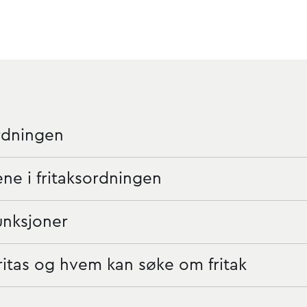
rdningen
e i fritaksordningen
unksjoner
itas og hvem kan søke om fritak