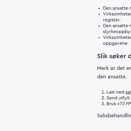
Den ansatte m
Virksomheten 
register.
Den ansatte m
styrkeoppbygg
Virksomheten 
oppgavene.
Slik søker 
Merk at det e
den ansatte.
Last ned
sø
Send utfylt
Bruk «
Til F
Saksbehandling