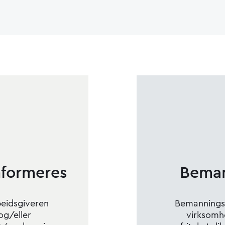
nformeres
Beman
beidsgiveren
Bemanningspr
og/eller
virksomh