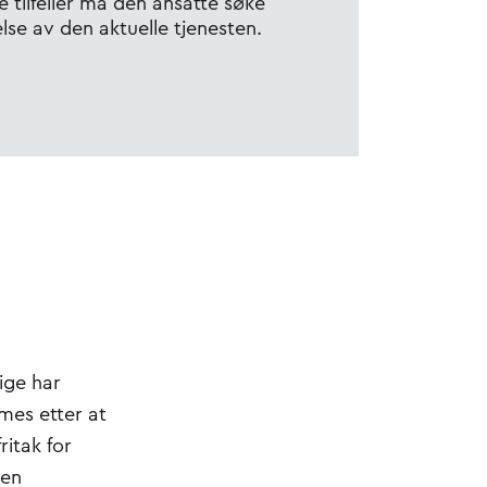
ike tilfeller må den ansatte søke
lse av den aktuelle tjenesten.
ige har
mes etter at
ritak for
den