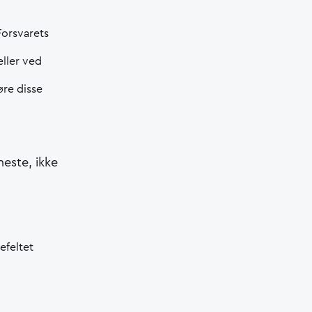
Forsvarets
eller ved
øre disse
neste, ikke
efeltet