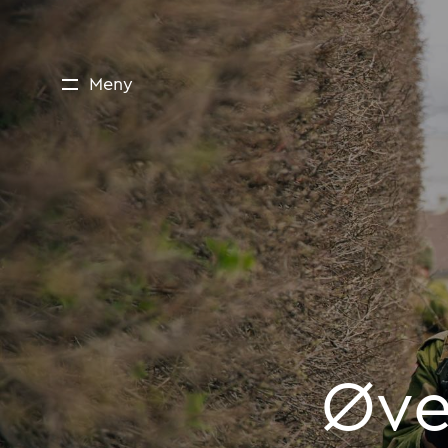
Øver over hel
Meny
Øve