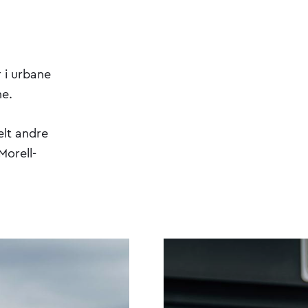
r i urbane
ne.
elt andre
Morell-