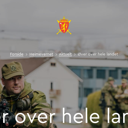
e landet
Forside
Heimevernet
Aktuelt
Øver over hele landet
r
over
hele
la