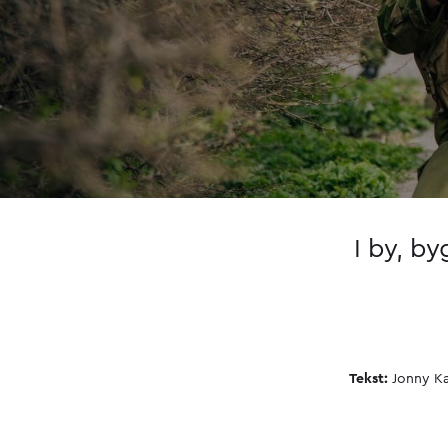
I by, b
Tekst:
Jonny Kar