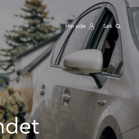
Min side
Søk
ndet