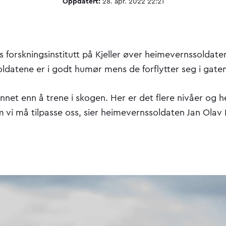
Oppdatert:
28. apr. 2022 22:21
 forskningsinstitutt på Kjeller øver heimevernssoldate
oldatene er i godt humør mens de forflytter seg i gate
nnet enn å trene i skogen. Her er det flere nivåer og h
 vi må tilpasse oss, sier heimevernssoldaten Jan Olav 