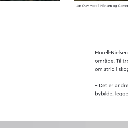
Jan Olav Morell-Nielsen og Came
Morell-Nielsen
område. Til tr
om strid i sko
– Det er andre 
bybilde, legg