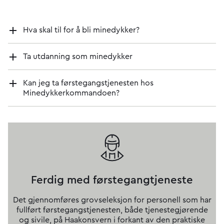
Hva skal til for å bli minedykker?
Ta utdanning som minedykker
Kan jeg ta førstegangstjenesten hos
Minedykkerkommandoen?
Ferdig med førstegangtjeneste
Det gjennomføres grovseleksjon for personell som har
fullført førstegangstjenesten, både tjenestegjørende
og sivile, på Haakonsvern i forkant av den praktiske