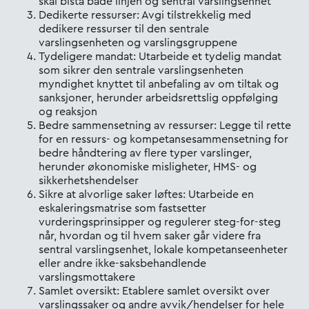
skal bistå både linjen og sentral varslingsenhet
Dedikerte ressurser: Avgi tilstrekkelig med
dedikere ressurser til den sentrale
varslingsenheten og varslingsgruppene
Tydeligere mandat: Utarbeide et tydelig mandat
som sikrer den sentrale varslingsenheten
myndighet knyttet til anbefaling av om tiltak og
sanksjoner, herunder arbeidsrettslig oppfølging
og reaksjon
Bedre sammensetning av ressurser: Legge til rette
for en ressurs- og kompetansesammensetning for
bedre håndtering av flere typer varslinger,
herunder økonomiske misligheter, HMS- og
sikkerhetshendelser
Sikre at alvorlige saker løftes: Utarbeide en
eskaleringsmatrise som fastsetter
vurderingsprinsipper og regulerer steg-for-steg
når, hvordan og til hvem saker går videre fra
sentral varslingsenhet, lokale kompetanseenheter
eller andre ikke-saksbehandlende
varslingsmottakere
Samlet oversikt: Etablere samlet oversikt over
varslingssaker og andre avvik/hendelser for hele